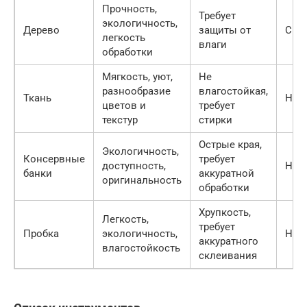
Прочность,
Требует
экологичность,
Дерево
защиты от
Сре
легкость
влаги
обработки
Мягкость, уют,
Не
разнообразие
влагостойкая,
Ткань
Низ
цветов и
требует
текстур
стирки
Острые края,
Экологичность,
Консервные
требует
доступность,
Низ
банки
аккуратной
оригинальность
обработки
Хрупкость,
Легкость,
требует
Пробка
экологичность,
Низ
аккуратного
влагостойкость
склеивания