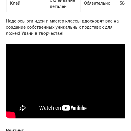
Склеивание
Клей
Обязательно
50-20
деталей
Надеюсь, эти идеи и мастер-классы вдохновят вас на
создание собственных уникальных подставок для
ложек! Удачи в творчестве!
Рейтинг