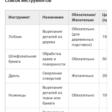
Список инструментов
Обязательно/
Цена
Инструмент
Назначение
Желательно
(при
Обязательно
Вырезание
(для
Лобзик
деталей из
1500-
деревянных
дерева
подставок)
Обработка
Шлифовальная
краев и
Обязательно
50-10
бумага
поверхности
Сверление
Дрель
Желательно
2000-
отверстий
Вырезание
деталей из
Ножницы
Обязательно
100-3
ткани или
бумаги