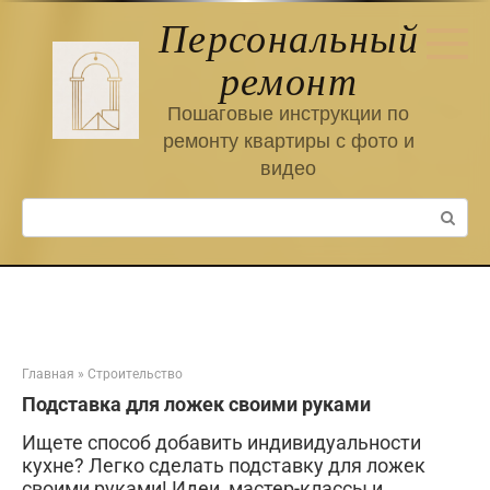
Перейти
Персональный
к
контенту
ремонт
Пошаговые инструкции по
ремонту квартиры с фото и
видео
Поиск:
Главная
»
Строительство
Подставка для ложек своими руками
Ищете способ добавить индивидуальности
кухне? Легко сделать подставку для ложек
своими руками! Идеи, мастер-классы и