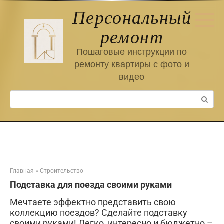
Перейти
Персональный
к
контенту
ремонт
Пошаговые инструкции по
ремонту квартиры с фото и
видео
Поиск:
Главная
»
Строительство
Подставка для поезда своими руками
Мечтаете эффектно представить свою
коллекцию поездов? Сделайте подставку
своими руками! Легко, интересно и бюджетно –