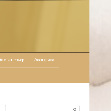
н и интерьер
Электрика
Поиск: