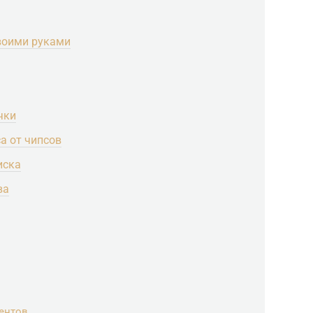
своими руками
чки
са от чипсов
иска
ва
ентов