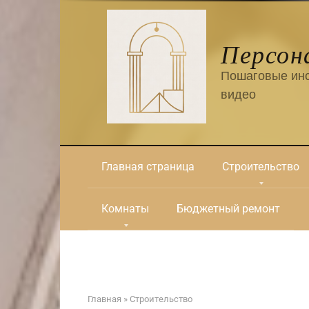
Перейти
к
контенту
Персон
Пошаговые инс
видео
Главная страница
Строительство
Комнаты
Бюджетный ремонт
Главная
»
Строительство