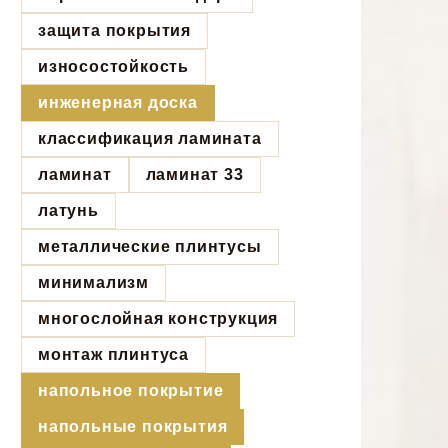
защита покрытия
износостойкость
инженерная доска
классификация ламината
ламинат
ламинат 33
латунь
металлические плинтусы
минимализм
многослойная конструкция
монтаж плинтуса
напольное покрытие
напольные покрытия