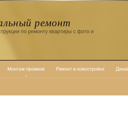
альный ремонт
трукции по ремонту квартиры с фото и
Монтаж проемов
Ремонт в новостройке
Дизай