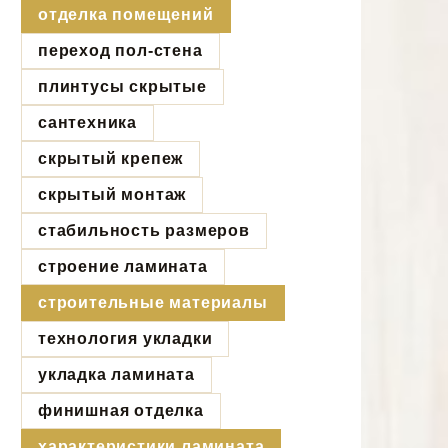
отделка помещений
переход пол-стена
плинтусы скрытые
сантехника
скрытый крепеж
скрытый монтаж
стабильность размеров
строение ламината
строительные материалы
технология укладки
укладка ламината
финишная отделка
характеристики ламината