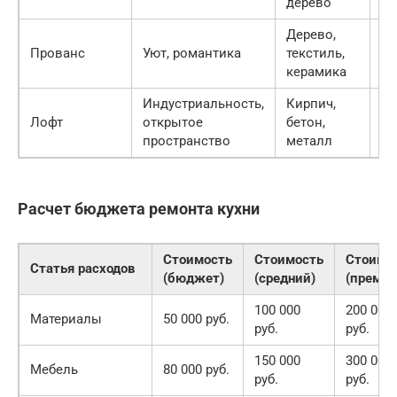
дерево
че
Дерево,
Па
Прованс
Уют, романтика
текстиль,
то
керамика
Индустриальность,
Кирпич,
Се
Лофт
открытое
бетон,
ко
пространство
металл
че
Расчет бюджета ремонта кухни
Стоимость
Стоимость
Стоимо
Статья расходов
(бюджет)
(средний)
(премиу
100 000
200 000
Материалы
50 000 руб.
руб.
руб.
150 000
300 000
Мебель
80 000 руб.
руб.
руб.