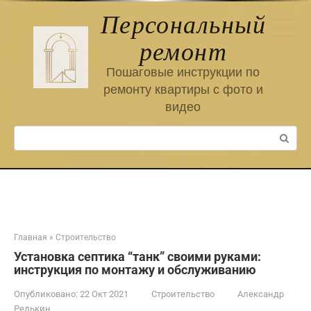
Перейти
Персональный
к
контенту
ремонт
Пошаговые инструкции по
ремонту квартиры с фото и
видео
Поиск:
Главная
»
Строительство
Установка септика “танк” своими руками:
инструкция по монтажу и обслуживанию
Опубликовано:
22 Окт 2021
Строительство
Александр
Редькин