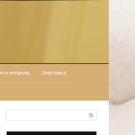
н и интерьер
Электрика
Поиск: