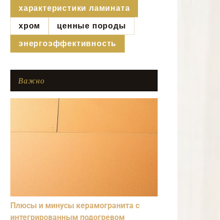
характеристики ламината
хром
ценные породы
энергоэффективность
Важно
Плюсы и минусы керамогранита с
интегрированным подогревом