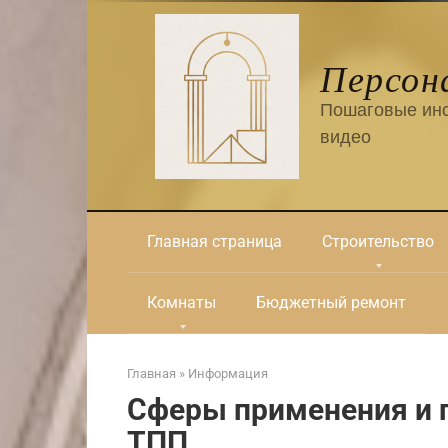
Перейти
к
контенту
Персон
Пошаговые инс
видео
Главная страница
Строительство
Комнаты
Бюджетный ремонт
Главная
»
Информация
Сферы применения и 
ТПП