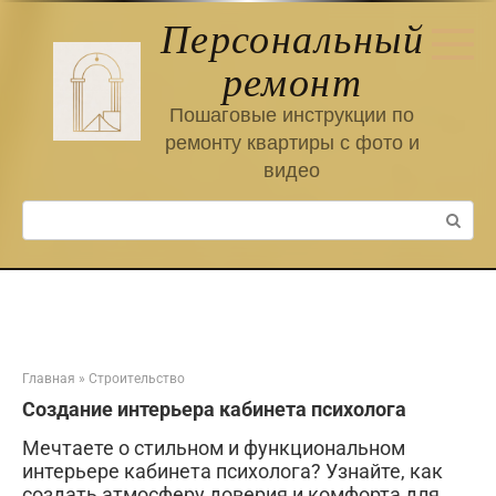
Перейти
Персональный
к
контенту
ремонт
Пошаговые инструкции по
ремонту квартиры с фото и
видео
Поиск:
Главная
»
Строительство
Создание интерьера кабинета психолога
Мечтаете о стильном и функциональном
интерьере кабинета психолога? Узнайте, как
создать атмосферу доверия и комфорта для