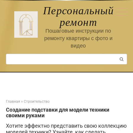
Перейти
Персональный
к
контенту
ремонт
Пошаговые инструкции по
ремонту квартиры с фото и
видео
Поиск:
Главная
»
Строительство
Создание подставки для модели техники
своими руками
Хотите эффектно представить свою коллекцию
моделей техники? Узнайте, как сделать