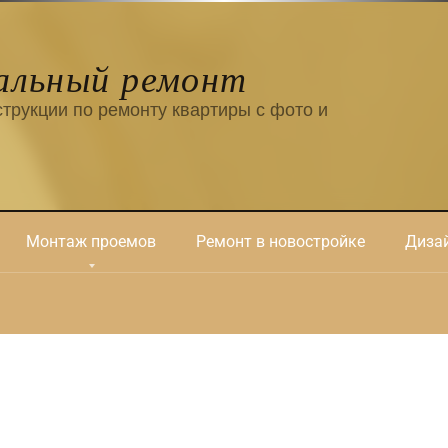
альный ремонт
трукции по ремонту квартиры с фото и
Монтаж проемов
Ремонт в новостройке
Дизай