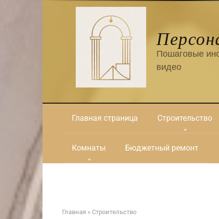
Перейти
к
контенту
Персон
Пошаговые инс
видео
Главная страница
Строительство
Комнаты
Бюджетный ремонт
Главная
»
Строительство