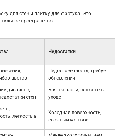
ску для стен и плитку для фартука. Это
стильное пространство.
ства
Недостатки
анесения,
Недолговечность, требует
ыбор цветов
обновления
ие дизайнов,
Боятся влаги, сложнее в
едостатки стен
уходе
сть,
Холодная поверхность,
ость, легкость в
сложный монтаж
онтаж,
Менее экологичны, чем