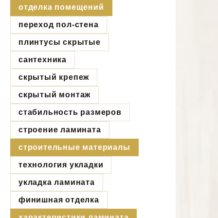
отделка помещений
переход пол-стена
плинтусы скрытые
сантехника
скрытый крепеж
скрытый монтаж
стабильность размеров
строение ламината
строительные материалы
технология укладки
укладка ламината
финишная отделка
характеристики ламината