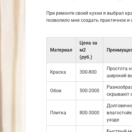
При ремонте своей кухни я выбрал кра
позволило мне создать практичное и 
Цена за
Материал
м2
Преимуще
(руб.)
Простота н
Краска
300-800
широкий в
Разнообраз
Обои
500-2000
скрывают н
Долговечно
Плитка
800-3000
влагостойк
уходе
Быстрый м