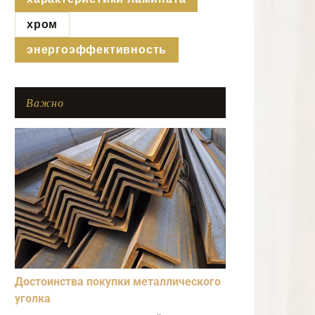
хром
энергоэффективность
Важно
Достоинства покупки металлического
уголка