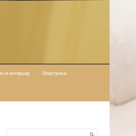
н и интерьер
Электрика
Поиск: