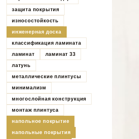
защита покрытия
износостойкость
инженерная доска
классификация ламината
ламинат
ламинат 33
латунь
металлические плинтусы
минимализм
многослойная конструкция
монтаж плинтуса
напольное покрытие
напольные покрытия