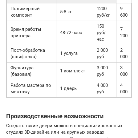
Полимерный
1200
9
5-8 кг
композит
руб/кг
600
150
Время работы
7
48-72 часа
руб/
принтера
200
час
Пост-обработка
2 000
2
1 услуга
(шлифовка)
руб
000
Фурнитура
3 000
3
1 комплект
(базовая)
руб
000
Работа мастера по
4 000
4
1 дверь
монтажу
руб
000
Производственные возможности
Создать такие двери можно в специализированных
студиях 3D-дизайна или на крупных заводах