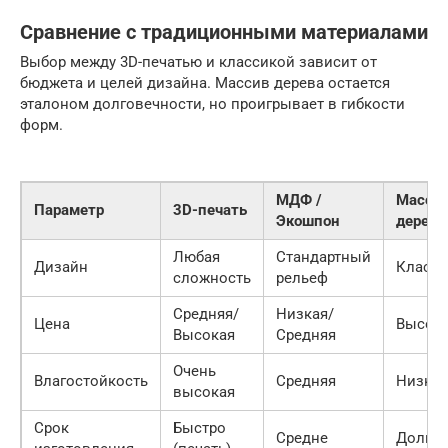
Сравнение с традиционными материалами
Выбор между 3D-печатью и классикой зависит от
бюджета и целей дизайна. Массив дерева остается
эталоном долговечности, но проигрывает в гибкости
форм.
МДФ /
Масси
Параметр
3D-печать
Экошпон
дерева
Любая
Стандартный
Дизайн
Класси
сложность
рельеф
Средняя/
Низкая/
Цена
Высок
Высокая
Средняя
Очень
Влагостойкость
Средняя
Низкая
высокая
Срок
Быстро
Средне
Долго 