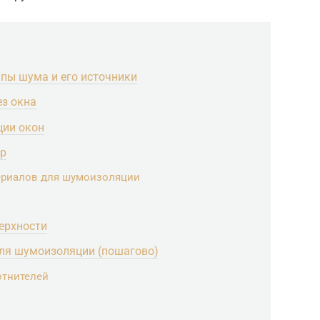
ипы шума и его источники
з окна
ции окон
ор
териалов для шумоизоляции
ерхности
ля шумоизоляции (пошагово)
отнителей