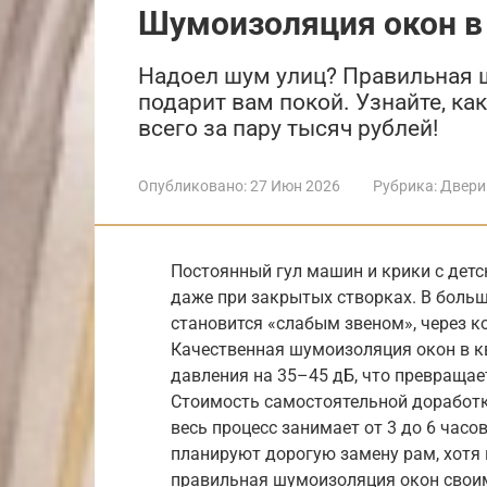
Шумоизоляция окон в
Надоел шум улиц? Правильная 
подарит вам покой. Узнайте, ка
всего за пару тысяч рублей!
Опубликовано:
27 Июн 2026
Рубрика:
Двери
Постоянный гул машин и крики с де
даже при закрытых створках. В боль
становится «слабым звеном», через к
Качественная шумоизоляция окон в кв
давления на 35–45 дБ, что превраща
Стоимость самостоятельной доработки
весь процесс занимает от 3 до 6 часов
планируют дорогую замену рам, хотя 
правильная шумоизоляция окон свои