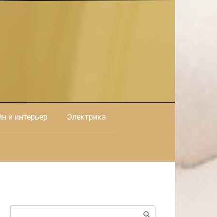
н и интерьер
Электрика
Поиск: