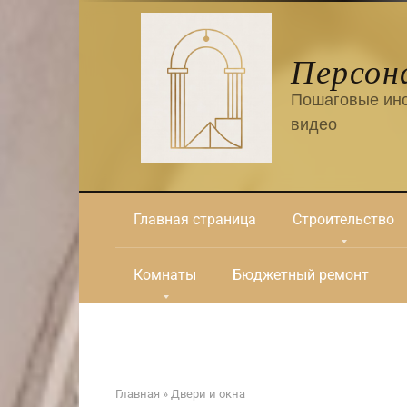
Перейти
к
контенту
Персон
Пошаговые инс
видео
Главная страница
Строительство
Комнаты
Бюджетный ремонт
Главная
»
Двери и окна