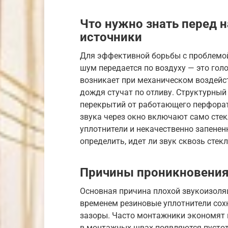
Что нужно знать перед н
источники
Для эффективной борьбы с проблемой
шум передается по воздуху — это гол
возникает при механическом воздейст
дождя стучат по отливу. Структурный
перекрытий от работающего перфорат
звука через окно включают само сте
уплотнители и некачественно запене
определить, идет ли звук сквозь стек
Причины проникновения
Основная причина плохой звукоизоляц
временем резиновые уплотнители сох
зазоры. Часто монтажники экономят н
в монтажных швах появляются пустот