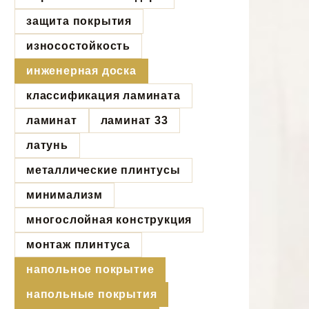
защита покрытия
износостойкость
инженерная доска
классификация ламината
ламинат
ламинат 33
латунь
металлические плинтусы
минимализм
многослойная конструкция
монтаж плинтуса
напольное покрытие
напольные покрытия