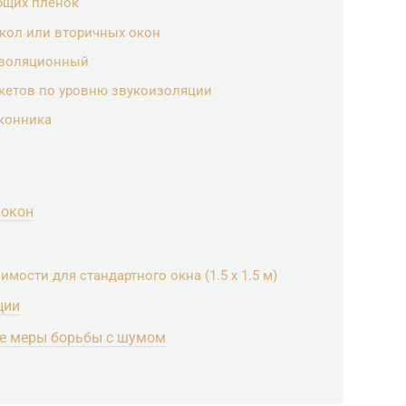
щих пленок
кол или вторичных окон
изоляционный
акетов по уровню звукоизоляции
конника
 окон
имости для стандартного окна (1.5 х 1.5 м)
ции
ые меры борьбы с шумом