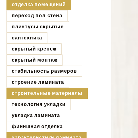
отделка помещений
переход пол-стена
плинтусы скрытые
сантехника
скрытый крепеж
скрытый монтаж
стабильность размеров
строение ламината
строительные материалы
технология укладки
укладка ламината
финишная отделка
характеристики ламината