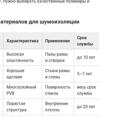
у. Нужно выбирать качественные полимеры и
 материалов для шумоизоляции
Срок
Характеристика
Применение
службы
Высокая
Пазы рамы
до 10 лет
эластичность
и створки
Хорошая
Стыки рамы
5–7 лет
адгезия
и стены
Многослойный
Поверхность
весь срок
PVB
стекла
службы
Пористая
Внутренние
до 20 лет
структура
откосы