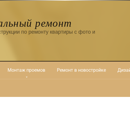
альный ремонт
трукции по ремонту квартиры с фото и
Монтаж проемов
Ремонт в новостройке
Дизай