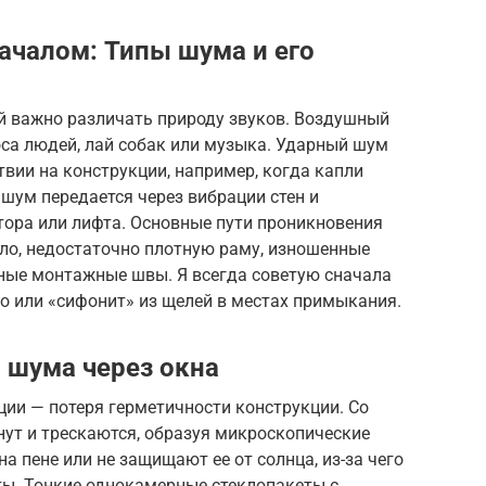
ачалом: Типы шума и его
 важно различать природу звуков. Воздушный
оса людей, лай собак или музыка. Ударный шум
вии на конструкции, например, когда капли
 шум передается через вибрации стен и
ора или лифта. Основные пути проникновения
кло, недостаточно плотную раму, изношенные
нные монтажные швы. Я всегда советую сначала
ло или «сифонит» из щелей в местах примыкания.
 шума через окна
ии — потеря герметичности конструкции. Со
нут и трескаются, образуя микроскопические
а пене или не защищают ее от солнца, из-за чего
ы. Тонкие однокамерные стеклопакеты с