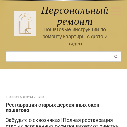
Перейти
Персональный
к
контенту
ремонт
Пошаговые инструкции по
ремонту квартиры с фото и
видео
Поиск:
Главная
»
Двери и окна
Реставрация старых деревянных окон
пошагово
Забудьте о сквозняках! Полная реставрация
старых деревянных окон пошагово: от очистки