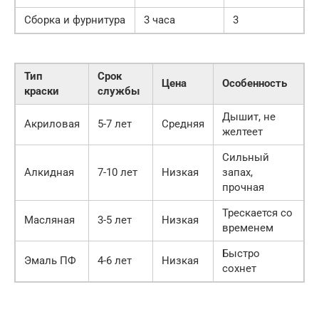
Сборка и фурнитура
3 часа
3
Тип
Срок
Цена
Особенность
краски
службы
Дышит, не
Акриловая
5-7 лет
Средняя
желтеет
Сильный
Алкидная
7-10 лет
Низкая
запах,
прочная
Трескается со
Масляная
3-5 лет
Низкая
временем
Быстро
Эмаль ПФ
4-6 лет
Низкая
сохнет