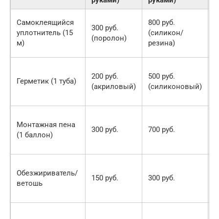
В
Самоклеящийся
800 руб.
300 руб.
в
уплотнитель (15
(силикон/
(поролон)
с
м)
резина)
р
В
200 руб.
500 руб.
в
Герметик (1 туба)
(акриловый)
(силиконовый)
с
р
В
Монтажная пена
в
300 руб.
700 руб.
(1 баллон)
с
р
В
Обезжириватель/
в
150 руб.
300 руб.
ветошь
с
р
В