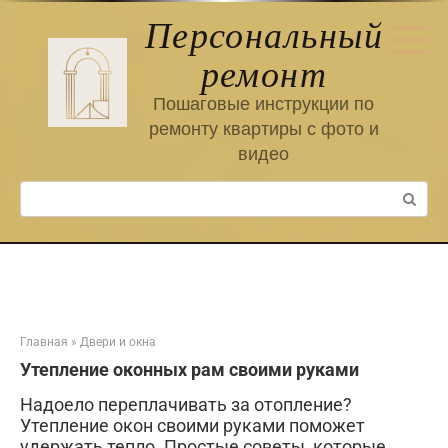
Перейти
Персональный
к
контенту
ремонт
Пошаговые инструкции по
ремонту квартиры с фото и
видео
Поиск:
Главная
»
Двери и окна
Утепление оконных рам своими руками
Надоело переплачивать за отопление?
Утепление окон своими руками поможет
удержать тепло. Простые советы, которые