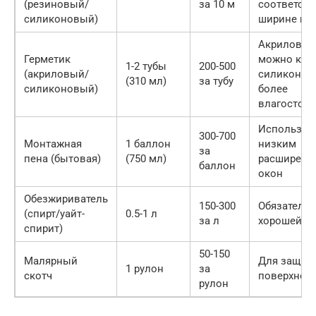
(резиновый/
за 10 м
соответст
силиконовый)
ширине ще
Акриловы
Герметик
можно крас
1-2 тубы
200-500
(акриловый/
силиконов
(310 мл)
за тубу
силиконовый)
более
влагостой
Используйт
300-700
Монтажная
1 баллон
низким
за
пена (бытовая)
(750 мл)
расширени
баллон
окон
Обезжириватель
150-300
Обязательн
(спирт/уайт-
0.5-1 л
за л
хорошей ад
спирит)
50-150
Малярный
Для защит
1 рулон
за
скотч
поверхнос
рулон