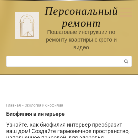
Перейти
Персональный
к
контенту
ремонт
Пошаговые инструкции по
ремонту квартиры с фото и
видео
Поиск:
Главная
»
Экология и биофилия
Биофилия в интерьере
Узнайте, как биофилия интерьер преобразит
ваш дом! Создайте гармоничное пространство,
наполненное природой, для здоровья,