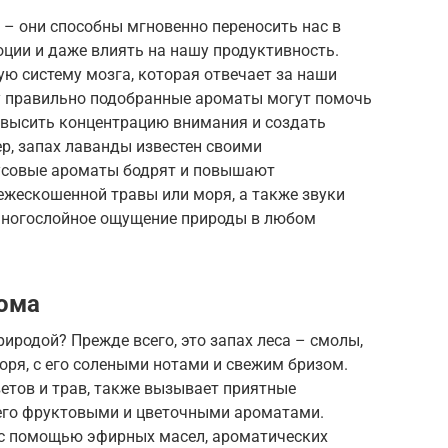
 – они способны мгновенно переносить нас в
ции и даже влиять на нашу продуктивность.
ю систему мозга, которая отвечает за наши
му правильно подобранные ароматы могут помочь
повысить концентрацию внимания и создать
р, запах лаванды известен своими
усовые ароматы бодрят и повышают
ежескошенной травы или моря, а также звуки
 многослойное ощущение природы в любом
ома
риродой? Прежде всего, это запах леса – смолы,
моря, с его солеными нотами и свежим бризом.
етов и трав, также вызывает приятные
 с его фруктовыми и цветочными ароматами.
 с помощью эфирных масел, ароматических