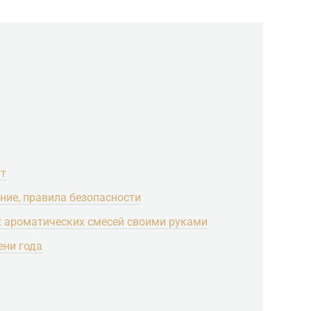
ат
ние, правила безопасности
х ароматических смесей своими руками
ени года