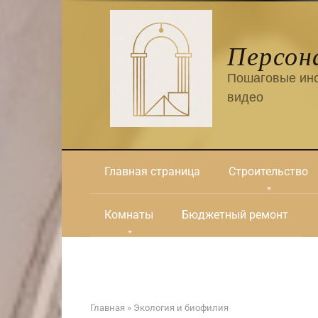
Перейти
к
контенту
Персон
Пошаговые инс
видео
Главная страница
Строительство
Комнаты
Бюджетный ремонт
Главная
»
Экология и биофилия