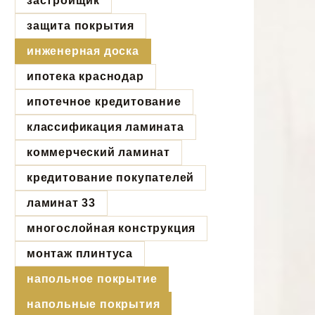
застройщик
защита покрытия
инженерная доска
ипотека краснодар
ипотечное кредитование
классификация ламината
коммерческий ламинат
кредитование покупателей
ламинат 33
многослойная конструкция
монтаж плинтуса
напольное покрытие
напольные покрытия