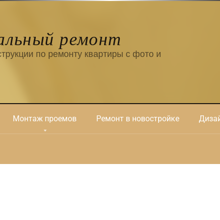
альный ремонт
трукции по ремонту квартиры с фото и
Монтаж проемов
Ремонт в новостройке
Дизай