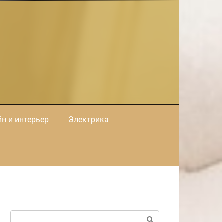
н и интерьер
Электрика
Поиск: