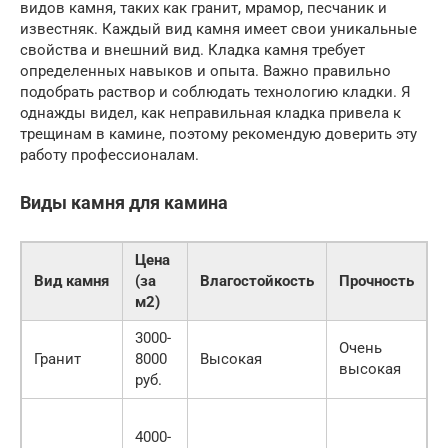
видов камня, таких как гранит, мрамор, песчаник и
известняк. Каждый вид камня имеет свои уникальные
свойства и внешний вид. Кладка камня требует
определенных навыков и опыта. Важно правильно
подобрать раствор и соблюдать технологию кладки. Я
однажды видел, как неправильная кладка привела к
трещинам в камине, поэтому рекомендую доверить эту
работу профессионалам.
Виды камня для камина
Цена
Вид камня
(за
Влагостойкость
Прочность
О
м2)
3000-
Д
Очень
Гранит
8000
Высокая
у
высокая
руб.
ц
4000-
р