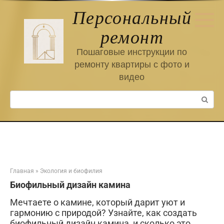
Перейти
Персональный
к
контенту
ремонт
Пошаговые инструкции по
ремонту квартиры с фото и
видео
Поиск:
Главная
»
Экология и биофилия
Биофильный дизайн камина
Мечтаете о камине, который дарит уют и
гармонию с природой? Узнайте, как создать
биофильный дизайн камина, и сколько это