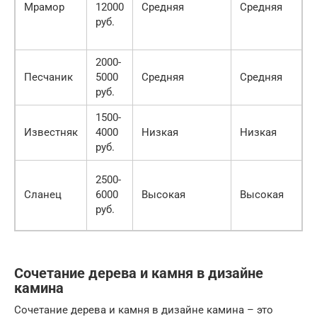
Мрамор
12000
Средняя
Средняя
т
руб.
б
у
2000-
Песчаник
5000
Средняя
Средняя
о
руб.
п
1500-
М
Известняк
4000
Низкая
Низкая
о
руб.
У
2500-
р
Сланец
6000
Высокая
Высокая
с
руб.
с
Сочетание дерева и камня в дизайне
камина
Сочетание дерева и камня в дизайне камина – это