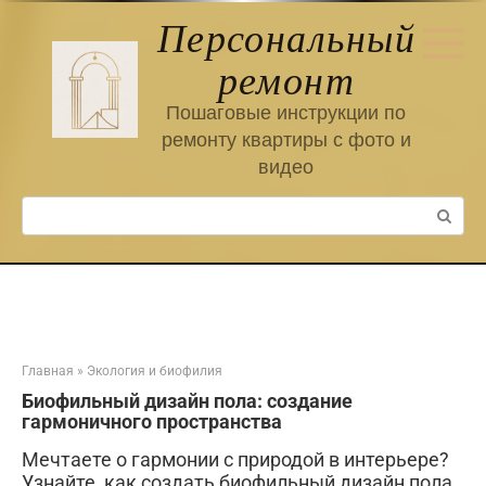
Перейти
Персональный
к
контенту
ремонт
Пошаговые инструкции по
ремонту квартиры с фото и
видео
Поиск:
Главная
»
Экология и биофилия
Биофильный дизайн пола: создание
гармоничного пространства
Мечтаете о гармонии с природой в интерьере?
Узнайте, как создать биофильный дизайн пола,