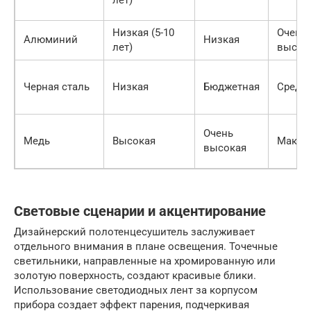
лет)
Низкая (5-10
Очень
Алюминий
Низкая
лет)
высок
Черная сталь
Низкая
Бюджетная
Средн
Очень
Медь
Высокая
Макси
высокая
Световые сценарии и акцентирование
Дизайнерский полотенцесушитель заслуживает
отдельного внимания в плане освещения. Точечные
светильники, направленные на хромированную или
золотую поверхность, создают красивые блики.
Использование светодиодных лент за корпусом
прибора создает эффект парения, подчеркивая