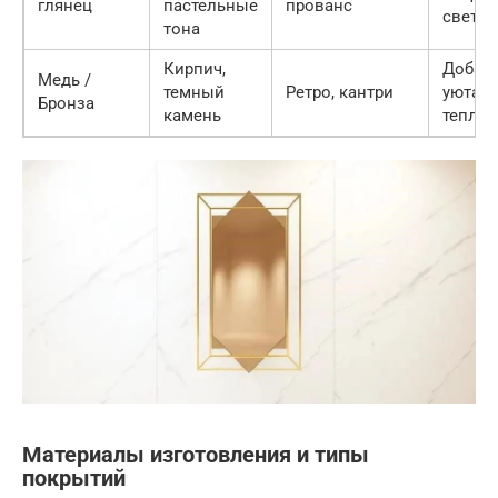
глянец
пастельные
прованс
светлы
тона
Кирпич,
Добав
Медь /
темный
Ретро, кантри
уюта и
Бронза
камень
тепло
Материалы изготовления и типы
покрытий