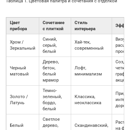
Таблица 1. Цветовая палитра и сочетания с отделкой
Цвет
Сочетание
Стиль
Эффек
прибора
с плиткой
интерьера
Синий,
Визуа
Хром /
Хай-тек,
серый,
расши
Зеркальный
современный
белый
простр
Дерево,
Созда
Черный
бетон,
Лофт,
четкий
матовый
белый
минимализм
графи
мрамор
акцент
Темно-
Прида
Золото /
зеленый,
Классика,
интерь
Латунь
бордо,
неоклассика
дорого
белый
Светлое
Раство
Белый
дерево,
Скандинавский,
на фон