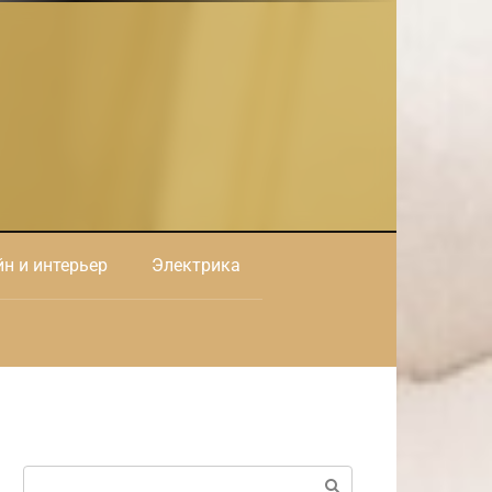
н и интерьер
Электрика
Поиск: