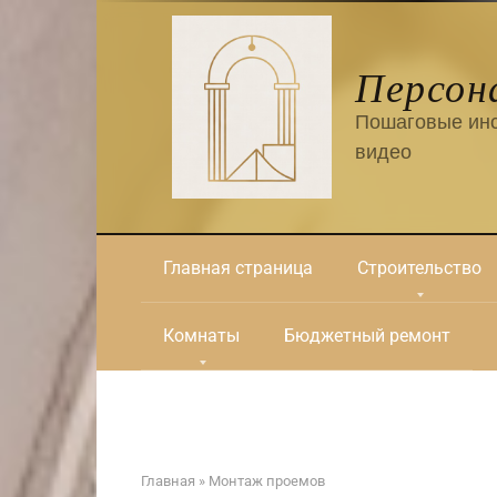
Перейти
к
контенту
Персон
Пошаговые инс
видео
Главная страница
Строительство
Комнаты
Бюджетный ремонт
Главная
»
Монтаж проемов