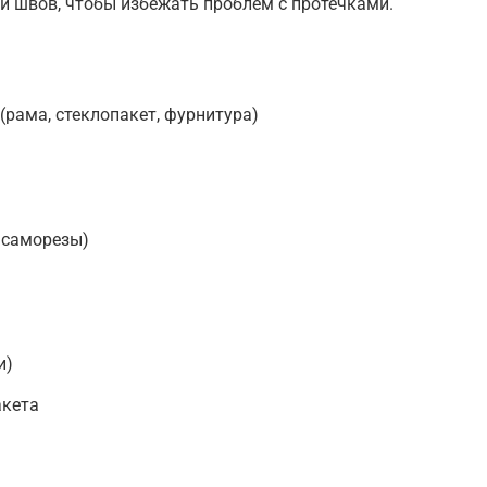
и швов, чтобы избежать проблем с протечками.
(рама, стеклопакет, фурнитура)
 саморезы)
и)
акета