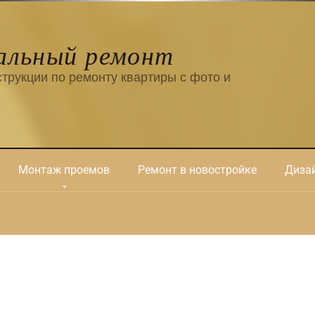
альный ремонт
трукции по ремонту квартиры с фото и
Монтаж проемов
Ремонт в новостройке
Дизай