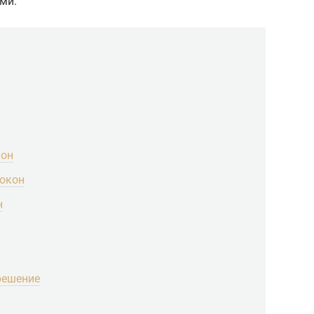
ми.
кон
 окон
н
решение