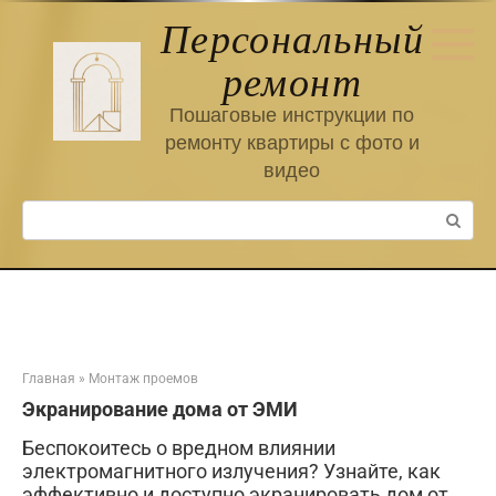
Перейти
Персональный
к
контенту
ремонт
Пошаговые инструкции по
ремонту квартиры с фото и
видео
Поиск:
Главная
»
Монтаж проемов
Экранирование дома от ЭМИ
Беспокоитесь о вредном влиянии
электромагнитного излучения? Узнайте, как
эффективно и доступно экранировать дом от