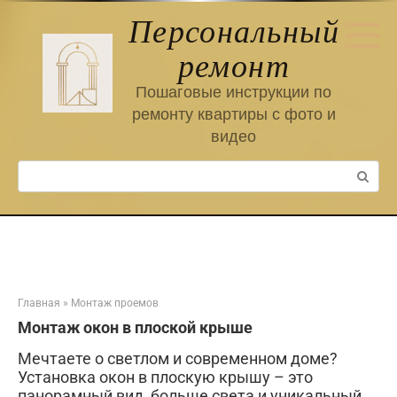
Перейти
Персональный
к
контенту
ремонт
Пошаговые инструкции по
ремонту квартиры с фото и
видео
Поиск:
Главная
»
Монтаж проемов
Монтаж окон в плоской крыше
Мечтаете о светлом и современном доме?
Установка окон в плоскую крышу – это
панорамный вид, больше света и уникальный