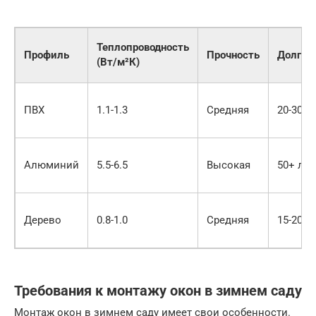
Теплопроводность
Профиль
Прочность
Долгов
(Вт/м²К)
ПВХ
1.1-1.3
Средняя
20-30 л
Алюминий
5.5-6.5
Высокая
50+ лет
Дерево
0.8-1.0
Средняя
15-20 л
Требования к монтажу окон в зимнем саду
Монтаж окон в зимнем саду имеет свои особенности.