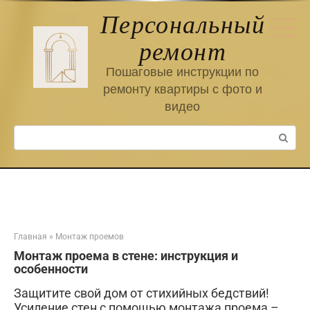
Перейти
Персональный
к
контенту
ремонт
Пошаговые инструкции по
ремонту квартиры с фото и
видео
Поиск:
Главная
»
Монтаж проемов
Монтаж проема в стене: инструкция и
особенности
Защитите свой дом от стихийных бедствий!
Усиление стен с помощью монтажа проема –