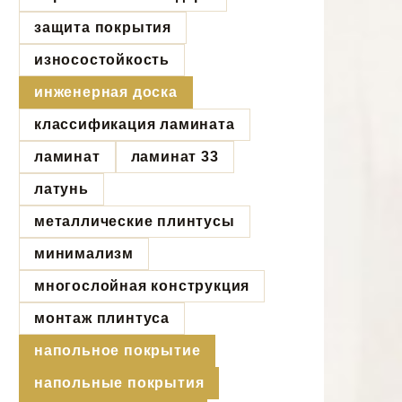
защита покрытия
износостойкость
инженерная доска
классификация ламината
ламинат
ламинат 33
латунь
металлические плинтусы
минимализм
многослойная конструкция
монтаж плинтуса
напольное покрытие
напольные покрытия