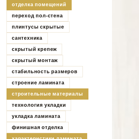
отделка помещений
переход пол-стена
плинтусы скрытые
сантехника
скрытый крепеж
скрытый монтаж
стабильность размеров
строение ламината
строительные материалы
технология укладки
укладка ламината
финишная отделка
характеристики ламината