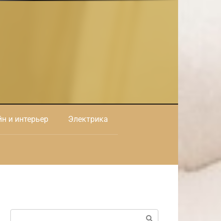
н и интерьер
Электрика
Поиск: