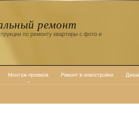
альный ремонт
трукции по ремонту квартиры с фото и
Монтаж проемов
Ремонт в новостройке
Дизай