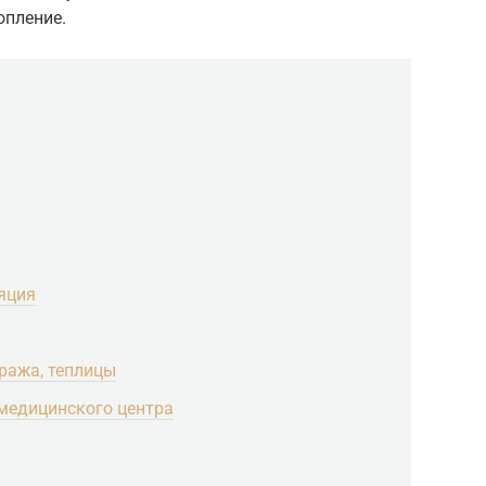
опление.
яция
аража, теплицы
 медицинского центра