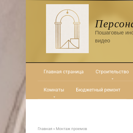
Перейти
к
контенту
Персон
Пошаговые инс
видео
Главная страница
Строительство
Комнаты
Бюджетный ремонт
Главная
»
Монтаж проемов