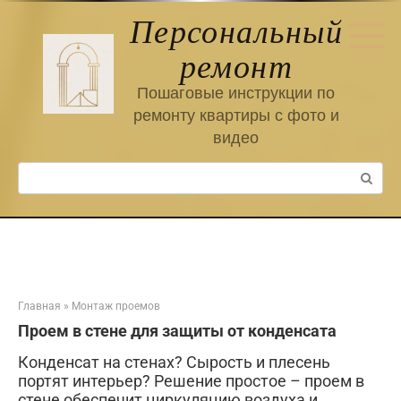
Перейти
Персональный
к
контенту
ремонт
Пошаговые инструкции по
ремонту квартиры с фото и
видео
Поиск:
Главная
»
Монтаж проемов
Проем в стене для защиты от конденсата
Конденсат на стенах? Сырость и плесень
портят интерьер? Решение простое – проем в
стене обеспечит циркуляцию воздуха и