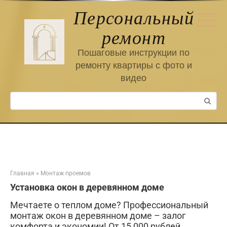
Перейти
Персональный
к
контенту
ремонт
Пошаговые инструкции по
ремонту квартиры с фото и
видео
Поиск:
Главная
»
Монтаж проемов
Установка окон в деревянном доме
Мечтаете о теплом доме? Профессиональный
монтаж окон в деревянном доме – залог
комфорта и экономии! От 15 000 рублей.