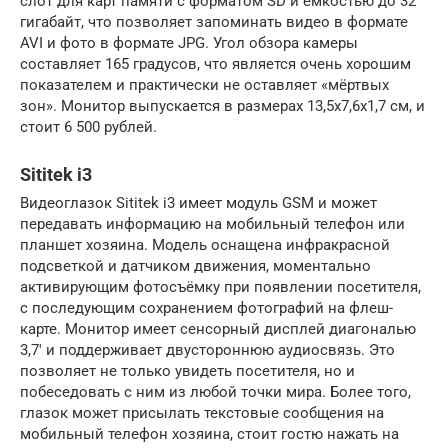
слот для карт памяти с форматом SD и ёмкостью до 32
гигабайт, что позволяет запоминать видео в формате
AVI и фото в формате JPG. Угол обзора камеры
составляет 165 градусов, что является очень хорошим
показателем и практически не оставляет «мёртвых
зон». Монитор выпускается в размерах 13,5х7,6х1,7 см, и
стоит 6 500 рублей.
Sititek i3
Видеоглазок Sititek i3 имеет модуль GSM и может
передавать информацию на мобильный телефон или
планшет хозяина. Модель оснащена инфракрасной
подсветкой и датчиком движения, моментально
активирующим фотосъёмку при появлении посетителя,
с последующим сохранением фотографий на флеш-
карте. Монитор имеет сенсорный дисплей диагональю
3,7′ и поддерживает двустороннюю аудиосвязь. Это
позволяет не только увидеть посетителя, но и
побеседовать с ним из любой точки мира. Более того,
глазок может присылать текстовые сообщения на
мобильный телефон хозяина, стоит гостю нажать на