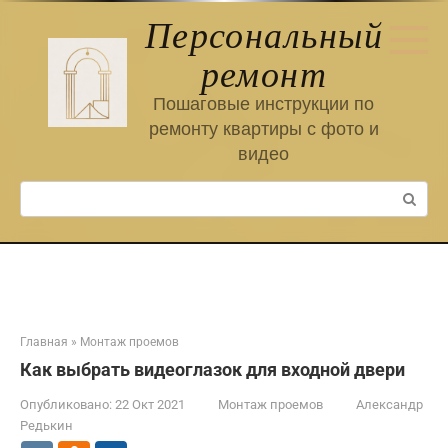
Перейти
Персональный
к
контенту
ремонт
Пошаговые инструкции по
ремонту квартиры с фото и
видео
Поиск:
Главная
»
Монтаж проемов
Как выбрать видеоглазок для входной двери
Опубликовано:
22 Окт 2021
Монтаж проемов
Александр
Редькин