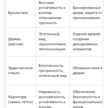
Высокая
устойчивость к
Бронированные
Бронесталь
взлому,
двери, защита от
повышенная
проникновения
прочность
Эстетичный
Отделка дверей,
Дерево
вид,
создание
(массив)
звукоизоляция,
декоративных
теплоизоляция
элементов
Безопасность,
Ударопрочное
Обзорные окна в
прозрачность,
стекло
дверях
эстетичный вид
Надежность,
Обеспечение
Фурнитура
долговечность,
безопасности и
(замки, петли)
устойчивость к
функциональности
взлому
двери