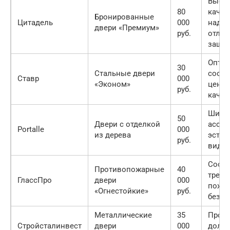
Высо
80
качес
Бронированные
Цитадель
000
надеж
двери «Премиум»
руб.
отлич
защи
Опти
30
Стальные двери
соот
Ставр
000
«Эконом»
цены 
руб.
качес
Широ
50
Двери с отделкой
ассор
Portalle
000
из дерева
эстет
руб.
вид
Соотв
Противопожарные
40
требо
ГлассПро
двери
000
пожа
«Огнестойкие»
руб.
безоп
Металлические
35
Прочн
Стройсталинвест
двери
000
долго