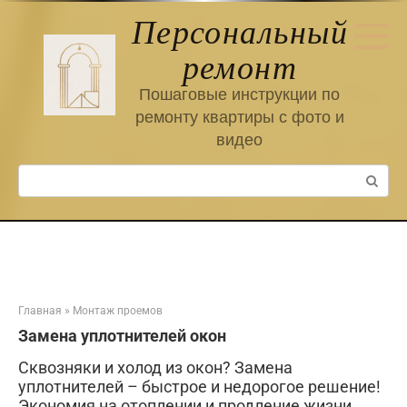
Перейти
Персональный
к
контенту
ремонт
Пошаговые инструкции по
ремонту квартиры с фото и
видео
Поиск:
Главная
»
Монтаж проемов
Замена уплотнителей окон
Сквозняки и холод из окон? Замена
уплотнителей – быстрое и недорогое решение!
Экономия на отоплении и продление жизни