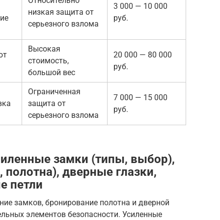
Относительно
3 000 — 10 000
низкая защита от
ние
руб.
серьезного взлома
Высокая
от
20 000 — 80 000
стоимость,
руб.
большой вес
Ограниченная
7 000 — 15 000
вка
защита от
руб.
серьезного взлома
иленные замки (типы, выбор),
 полотна), дверные глазки,
е петли
ние замков, бронирование полотна и дверной
ельных элементов безопасности. Усиленные