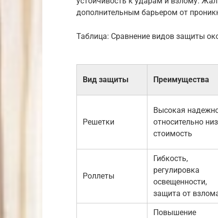
устойчивость к ударам и взлому. Жал
дополнительным барьером от проник
Таблица: Сравнение видов защиты ок
Вид защиты
Преимущества
Высокая надежно
Решетки
относительно ни
стоимость
Гибкость,
регулировка
Роллеты
освещенности,
защита от взлом
Повышение