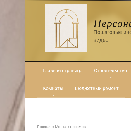
Перейти
к
контенту
Персон
Пошаговые инс
видео
Главная страница
Строительство
Комнаты
Бюджетный ремонт
Главная
»
Монтаж проемов