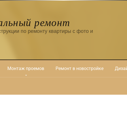
альный ремонт
трукции по ремонту квартиры с фото и
Монтаж проемов
Ремонт в новостройке
Дизай