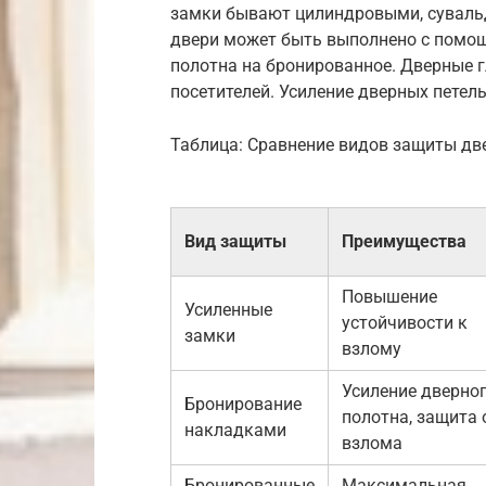
замки бывают цилиндровыми, сувал
двери может быть выполнено с помо
полотна на бронированное. Дверные 
посетителей. Усиление дверных петел
Таблица: Сравнение видов защиты дв
Вид защиты
Преимущества
Повышение
Усиленные
устойчивости к
замки
взлому
Усиление дверно
Бронирование
полотна, защита 
накладками
взлома
Бронированные
Максимальная