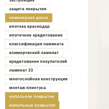
застройщик
защита покрытия
инженерная доска
ипотека краснодар
ипотечное кредитование
классификация ламината
коммерческий ламинат
кредитование покупателей
ламинат 33
многослойная конструкция
монтаж плинтуса
напольное покрытие
напольные покрытия