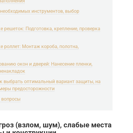
 заполнения
 необходимых инструментов, выбор
ы
е решеток: Подготовка, крепление, проверка
е роллет: Монтаж короба, полотна,
ванию окон и дверей: Нанесение пленки,
оненакладок
ак выбрать оптимальный вариант защиты, на
 меры предосторожности
е вопросы
гроз (взлом, шум), слабые места
лы и конструкции