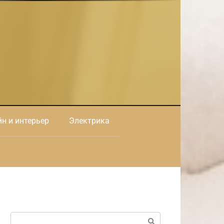
н и интерьер
Электрика
Поиск: