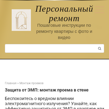
Перейти
Персональный
к
контенту
ремонт
Пошаговые инструкции по
ремонту квартиры с фото и
видео
Поиск:
Главная
»
Монтаж проемов
Защита от ЭМП: монтаж проема в стене
Беспокоитесь о вредном влиянии
электромагнитного излучения? Узнайте, как
эффективно защититься от ЭМП в квартире или