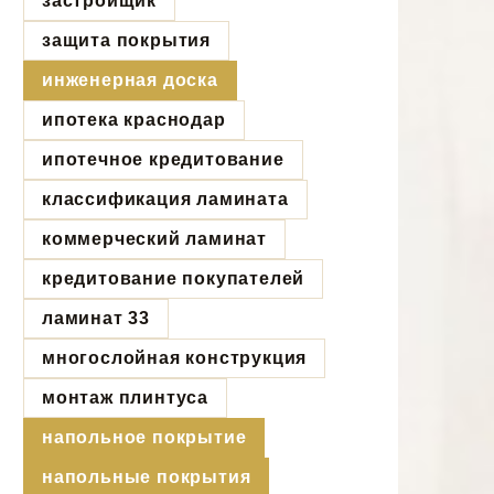
застройщик
защита покрытия
инженерная доска
ипотека краснодар
ипотечное кредитование
классификация ламината
коммерческий ламинат
кредитование покупателей
ламинат 33
многослойная конструкция
монтаж плинтуса
напольное покрытие
напольные покрытия