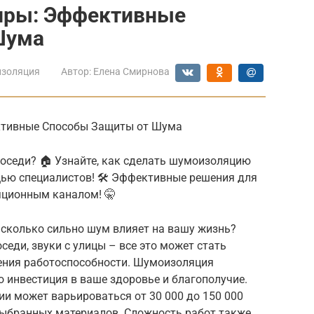
иры: Эффективные
Шума
золяция
Автор:
Елена Смирнова
ективные Способы Защиты от Шума
 соседи? 🏠 Узнайте, как сделать шумоизоляцию
ью специалистов! 🛠️ Эффективные решения для
яционным каналом! 🤫
асколько сильно шум влияет на вашу жизнь?
седи, звуки с улицы – все это может стать
жения работоспособности. Шумоизоляция
о инвестиция в ваше здоровье и благополучие.
и может варьироваться от 30 000 до 150 000
 выбранных материалов. Сложность работ также