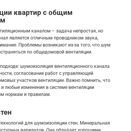
ции квартир с общим
ом
тиляционным каналом – задача непростая, но
нал является отличным проводником звука,
имание. Проблемы возникают из-за того, что шум
ространяться по общедомовой вентиляции.
подходе: шумоизоляция вентиляционного канала
жности, согласование работ с управляющей
мовых участков вентиляции. Важно помнить, что
 и любые изменения в системе вентиляции
ым нормам и правилам.
тен
технологий для шумоизоляции стен. Минеральная
доступных вариантов. Она обладает хорошими