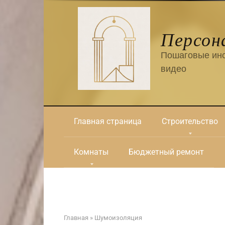
Перейти
к
контенту
Персон
Пошаговые инс
видео
Главная страница
Строительство
Комнаты
Бюджетный ремонт
Главная
»
Шумоизоляция