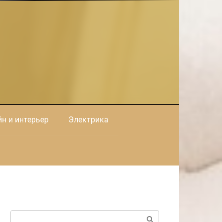
н и интерьер
Электрика
Поиск: