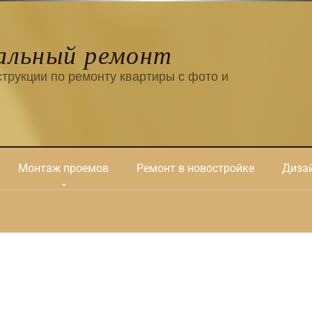
альный ремонт
трукции по ремонту квартиры с фото и
Монтаж проемов
Ремонт в новостройке
Дизай