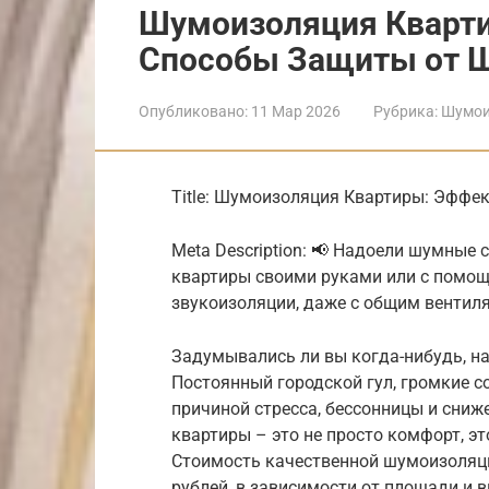
Шумоизоляция Кварт
Способы Защиты от 
Опубликовано:
11 Мар 2026
Рубрика:
Шумои
Title: Шумоизоляция Квартиры: Эфф
Meta Description: 📢 Надоели шумные
квартиры своими руками или с помощ
звукоизоляции, даже с общим вентил
Задумывались ли вы когда-нибудь, н
Постоянный городской гул, громкие со
причиной стресса, бессонницы и сни
квартиры – это не просто комфорт, эт
Стоимость качественной шумоизоляци
рублей, в зависимости от площади и