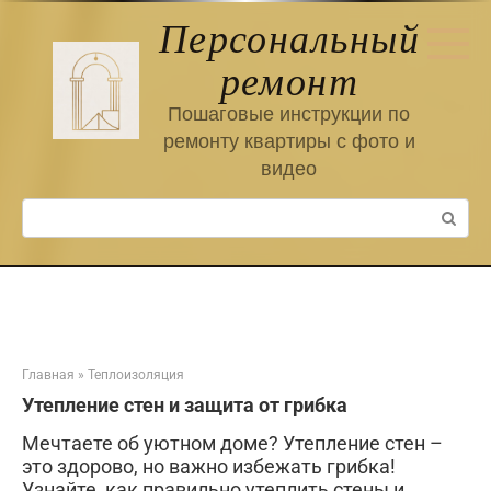
Перейти
Персональный
к
контенту
ремонт
Пошаговые инструкции по
ремонту квартиры с фото и
видео
Поиск:
Главная
»
Теплоизоляция
Утепление стен и защита от грибка
Мечтаете об уютном доме? Утепление стен –
это здорово, но важно избежать грибка!
Узнайте, как правильно утеплить стены и