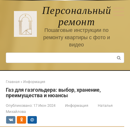
Перейти
Персональный
к
контенту
ремонт
Пошаговые инструкции по
ремонту квартиры с фото и
видео
Поиск:
Главная
»
Информация
Газ для газгольдера: выбор, хранение,
преимущества и нюансы
Опубликовано:
17 Июн 2024
Информация
Наталья
Михайлова