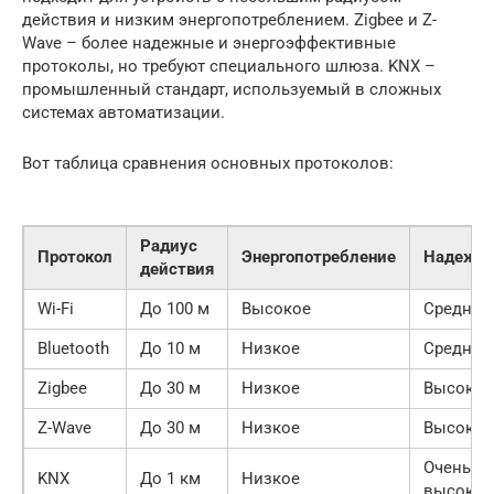
действия и низким энергопотреблением. Zigbee и Z-
Wave – более надежные и энергоэффективные
протоколы, но требуют специального шлюза. KNX –
промышленный стандарт, используемый в сложных
системах автоматизации.
Вот таблица сравнения основных протоколов:
Радиус
Протокол
Энергопотребление
Надежно
действия
Wi-Fi
До 100 м
Высокое
Средняя
Bluetooth
До 10 м
Низкое
Средняя
Zigbee
До 30 м
Низкое
Высокая
Z-Wave
До 30 м
Низкое
Высокая
Очень
KNX
До 1 км
Низкое
высокая