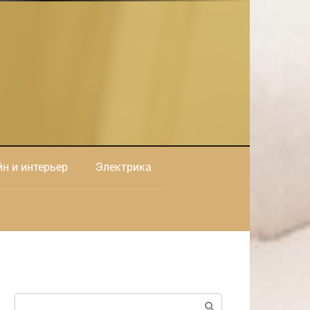
н и интерьер
Электрика
Поиск: