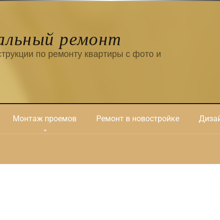
альный ремонт
трукции по ремонту квартиры с фото и
Монтаж проемов
Ремонт в новостройке
Дизай