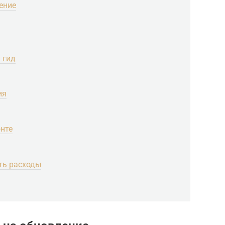
ение
 гид
ия
нте
ть расходы