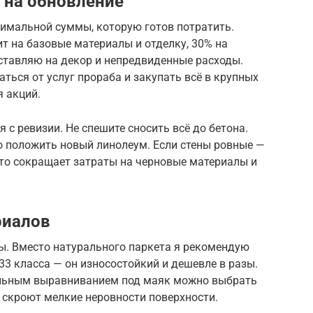
 на обновление
симальной суммы, которую готов потратить.
т на базовые материалы и отделку, 30% на
оставляю на декор и непредвиденные расходы.
ться от услуг прораба и закупать всё в крупных
 акций.
с ревизии. Не спешите сносить всё до бетона.
о положить новый линолеум. Если стены ровные —
Это сокращает затраты на черновые материалы и
риалов
ы. Вместо натурального паркета я рекомендую
3 класса — он износостойкий и дешевле в разы.
альным выравниванием под маяк можно выбрать
 скроют мелкие неровности поверхности.