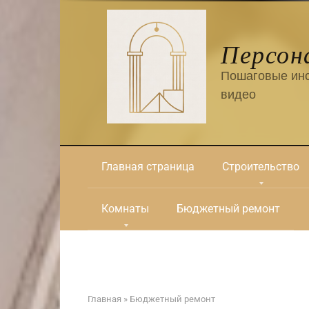
Перейти
к
контенту
Персон
Пошаговые инс
видео
Главная страница
Строительство
Комнаты
Бюджетный ремонт
Главная
»
Бюджетный ремонт