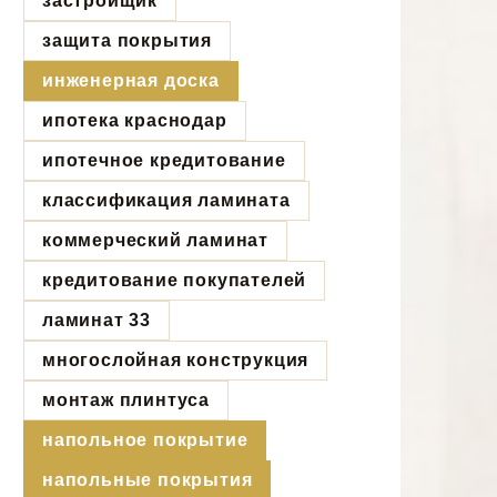
застройщик
защита покрытия
инженерная доска
ипотека краснодар
ипотечное кредитование
классификация ламината
коммерческий ламинат
кредитование покупателей
ламинат 33
многослойная конструкция
монтаж плинтуса
напольное покрытие
напольные покрытия