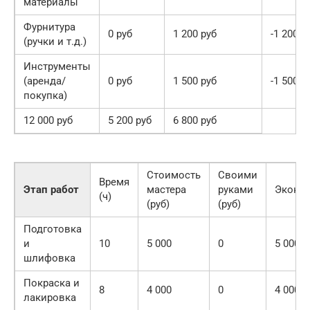
материалы
Фурнитура
0 руб
1 200 руб
-1 200 р
(ручки и т.д.)
Инструменты
(аренда/
0 руб
1 500 руб
-1 500 р
покупка)
12 000 руб
5 200 руб
6 800 руб
Стоимость
Своими
Время
Этап работ
мастера
руками
Эконо
(ч)
(руб)
(руб)
Подготовка
и
10
5 000
0
5 000
шлифовка
Покраска и
8
4 000
0
4 000
лакировка