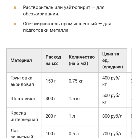
Растворитель или уайт-спирит — для
обезжиривания.
Обезжириватель промышленный — для
подготовки металла.
Цена за
Расход
Количество
Материал
ед.
на м2
(на 5 м2)
(средняя)
Грунтовка
400 руб/
150 г
0.75 кг
300
акриловая
кг
500 руб/
Шпатлевка
300 г
1.5 кг
750
кг
Краска
200 г
1 л
800 руб/л
800
интерьерная
Лак
100 г
0.5 л
700 руб/л
350
защитный