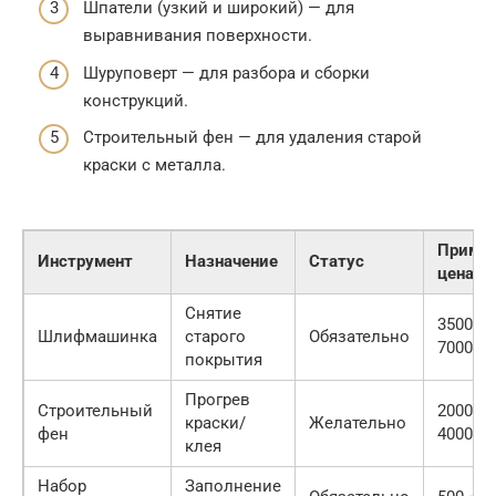
Шпатели (узкий и широкий) — для
выравнивания поверхности.
Шуруповерт — для разбора и сборки
конструкций.
Строительный фен — для удаления старой
краски с металла.
Пример
Инструмент
Назначение
Статус
цена (р
Снятие
3500 —
Шлифмашинка
старого
Обязательно
7000
покрытия
Прогрев
Строительный
2000 —
краски/
Желательно
фен
4000
клея
Набор
Заполнение