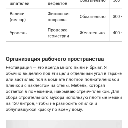
Обязательно
500 — 
шпателей
дефектов
Валики
Финишная
Обязательно
300 — 6
(велюр)
покраска
Проверка
Уровень
Желательно
400 — 8
геометрии
Организация рабочего пространства
Реставрация — это всегда много пыли и брызг. Я
обычно выделяю под эти цели отдельный угол в гараже
или застилаю пол в комнате плотной полиэтиленовой
пленкой с нахлестом на стены. Мебель, которая
остается в помещении, накрываю стрейч-пленкой. Для
сбора строительного мусора использую плотные мешки
на 120 литров, чтобы не разносить опилки и
облупившуюся краску по всему дому.