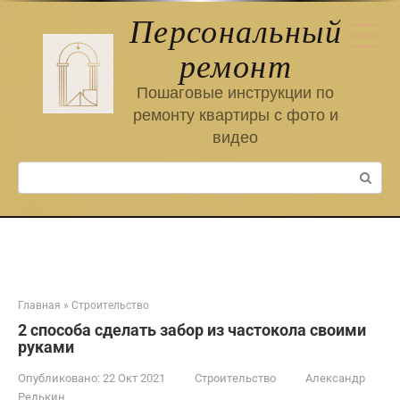
Перейти
Персональный
к
контенту
ремонт
Пошаговые инструкции по
ремонту квартиры с фото и
видео
Поиск:
Главная
»
Строительство
2 способа сделать забор из частокола своими
руками
Опубликовано:
22 Окт 2021
Строительство
Александр
Редькин