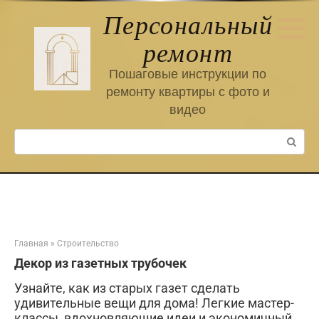
Перейти
Персональный
к
контенту
ремонт
Пошаговые инструкции по
ремонту квартиры с фото и
видео
Поиск:
Главная
»
Строительство
Декор из газетных трубочек
Узнайте, как из старых газет сделать
удивительные вещи для дома! Легкие мастер-
классы, вдохновляющие идеи и экономичный