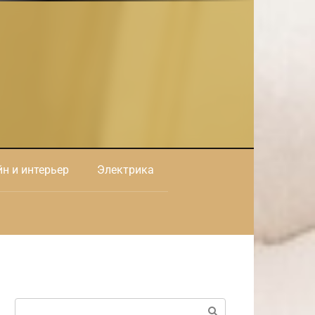
н и интерьер
Электрика
Поиск: