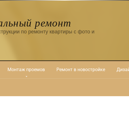
альный ремонт
трукции по ремонту квартиры с фото и
Монтаж проемов
Ремонт в новостройке
Дизай