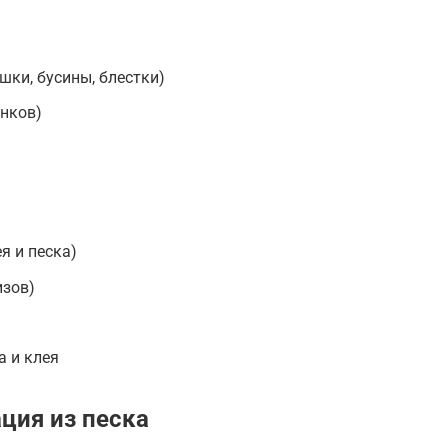
ки, бусины, блестки)
унков)
я и песка)
изов)
а и клея
ция из песка