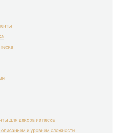
менты
ка
 песка
ми
нты для декора из песка
 с описанием и уровнем сложности