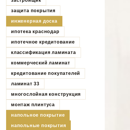
застройщик
защита покрытия
инженерная доска
ипотека краснодар
ипотечное кредитование
классификация ламината
коммерческий ламинат
кредитование покупателей
ламинат 33
многослойная конструкция
монтаж плинтуса
напольное покрытие
напольные покрытия