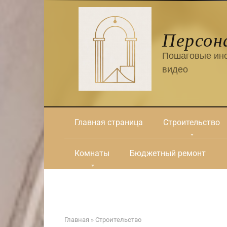
Перейти
к
контенту
Персон
Пошаговые инс
видео
Главная страница
Строительство
Комнаты
Бюджетный ремонт
Главная
»
Строительство