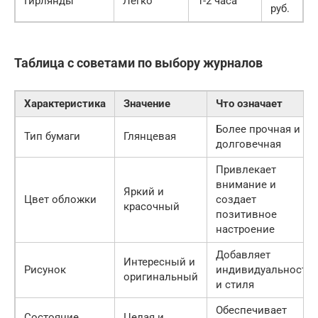
Гирлянды
Легко
1-2 часа
руб.
Таблица с советами по выбору журналов
Характеристика
Значение
Что означает
Более прочная и
Тип бумаги
Глянцевая
долговечная
Привлекает
внимание и
Яркий и
Цвет обложки
создает
красочный
позитивное
настроение
Добавляет
Интересный и
Рисунок
индивидуальности
оригинальный
и стиля
Обеспечивает
Состояние
Целая и