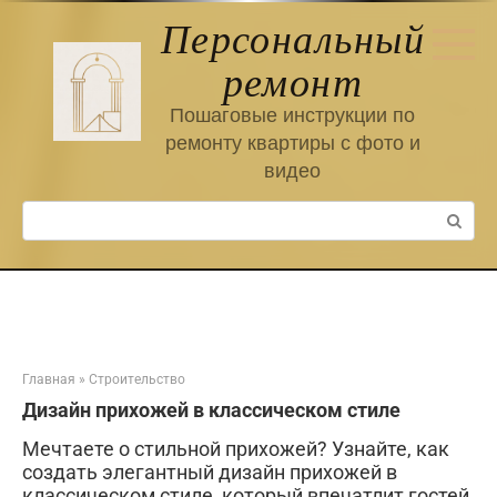
Перейти
Персональный
к
контенту
ремонт
Пошаговые инструкции по
ремонту квартиры с фото и
видео
Поиск:
Главная
»
Строительство
Дизайн прихожей в классическом стиле
Мечтаете о стильной прихожей? Узнайте, как
создать элегантный дизайн прихожей в
классическом стиле, который впечатлит гостей