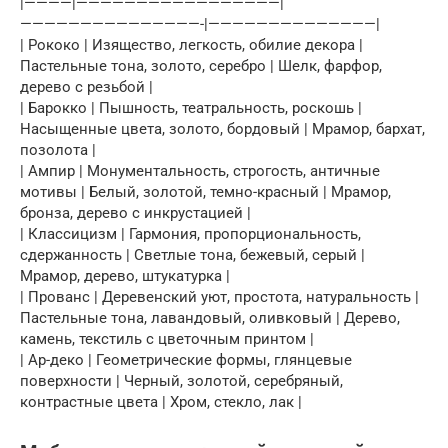
|————|—————————————————|
———————————————-|——————————————|
| Рококо | Изящество, легкость, обилие декора |
Пастельные тона, золото, серебро | Шелк, фарфор,
дерево с резьбой |
| Барокко | Пышность, театральность, роскошь |
Насыщенные цвета, золото, бордовый | Мрамор, бархат,
позолота |
| Ампир | Монументальность, строгость, античные
мотивы | Белый, золотой, темно-красный | Мрамор,
бронза, дерево с инкрустацией |
| Классицизм | Гармония, пропорциональность,
сдержанность | Светлые тона, бежевый, серый |
Мрамор, дерево, штукатурка |
| Прованс | Деревенский уют, простота, натуральность |
Пастельные тона, лавандовый, оливковый | Дерево,
камень, текстиль с цветочным принтом |
| Ар-деко | Геометрические формы, глянцевые
поверхности | Черный, золотой, серебряный,
контрастные цвета | Хром, стекло, лак |