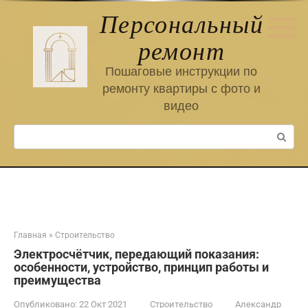
Перейти
Персональный
к
контенту
ремонт
Пошаговые инструкции по
ремонту квартиры с фото и
видео
Поиск:
Главная
»
Строительство
Электросчётчик, передающий показания:
особенности, устройство, принцип работы и
преимущества
Опубликовано:
22 Окт 2021
Строительство
Александр