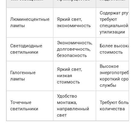
Содержат ртуть,
Люминесцентные
Яркий свет,
требуют
лампы
экономичность
специальной
утилизации
Экономичность,
Светодиодные
Более высокая
долговечность,
светильники
стоимость
безопасность
Высокое
Яркий свет,
Галогенные
энергопотребле
низкая
лампы
короткий срок
стоимость
службы
Удобство
Точечные
монтажа,
Требуют большо
светильники
направленный
количества
свет