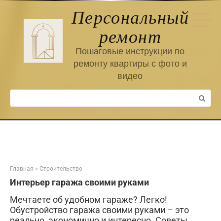
Перейти
Персональный
к
контенту
ремонт
Пошаговые инструкции по
ремонту квартиры с фото и
видео
Поиск:
Главная
»
Строительство
Интерьер гаража своими руками
Мечтаете об удобном гараже? Легко!
Обустройство гаража своими руками – это
реально, экономично и интересно. Советы,