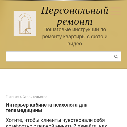
Перейти
Персональный
к
контенту
ремонт
Пошаговые инструкции по
ремонту квартиры с фото и
видео
Поиск:
Главная
»
Строительство
Интерьер кабинета психолога для
телемедицины
Хотите, чтобы клиенты чувствовали себя
комфортно с первой минуты? Узнайте, как