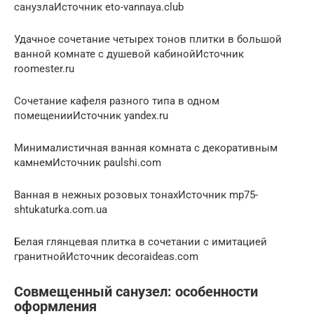
санузлаИсточник eto-vannaya.club
Удачное сочетание четырех тонов плитки в большой
ванной комнате с душевой кабинойИсточник
roomester.ru
Сочетание кафеля разного типа в одном
помещенииИсточник yandex.ru
Минималистичная ванная комната с декоративным
камнемИсточник paulshi.com
Ванная в нежных розовых тонахИсточник mp75-
shtukaturka.com.ua
Белая глянцевая плитка в сочетании с имитацией
гранитнойИсточник decoraideas.com
Совмещенный санузел: особенности
оформления