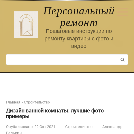
Перейти
Персональный
к
контенту
ремонт
Пошаговые инструкции по
ремонту квартиры с фото и
видео
Поиск:
Главная
»
Строительство
Дизайн ванной комнаты: лучшие фото
примеры
Опубликовано:
22 Окт 2021
Строительство
Александр
Редькин