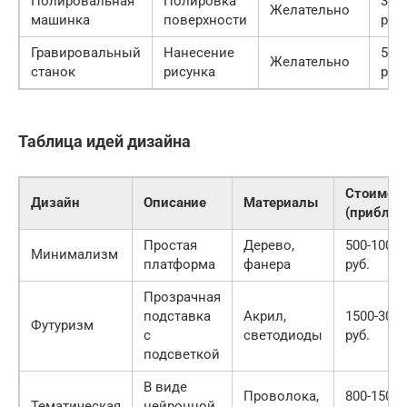
Полировальная
Полировка
300
Желательно
машинка
поверхности
руб.
Гравировальный
Нанесение
500
Желательно
станок
рисунка
руб.
Таблица идей дизайна
Стоимос
Дизайн
Описание
Материалы
(прибл.)
Простая
Дерево,
500-1000
Минимализм
платформа
фанера
руб.
Прозрачная
подставка
Акрил,
1500-3000
Футуризм
с
светодиоды
руб.
подсветкой
В виде
Проволока,
800-1500
Тематическая
нейронной