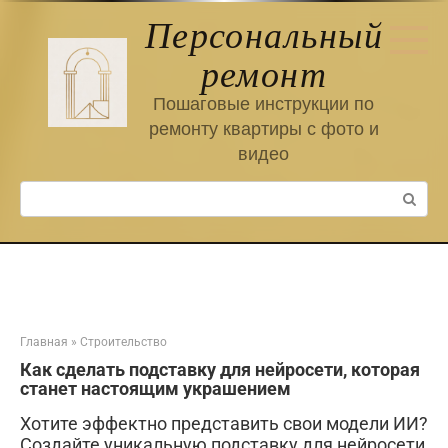
Перейти
Персональный
к
контенту
ремонт
Пошаговые инструкции по
ремонту квартиры с фото и
видео
Поиск:
Главная
»
Строительство
Как сделать подставку для нейросети, которая
станет настоящим украшением
Хотите эффектно представить свои модели ИИ?
Создайте уникальную подставку для нейросети