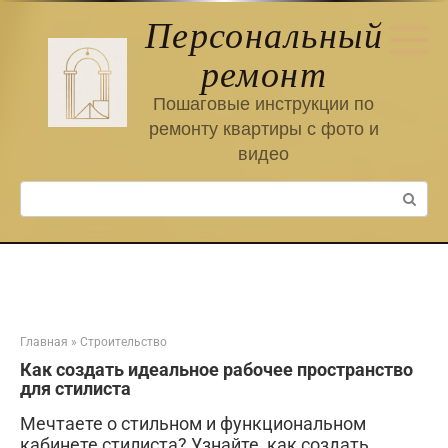
Перейти
Персональный
к
контенту
ремонт
Пошаговые инструкции по
ремонту квартиры с фото и
видео
Поиск:
Главная
»
Строительство
Как создать идеальное рабочее пространство
для стилиста
Мечтаете о стильном и функциональном
кабинете стилиста? Узнайте, как создать