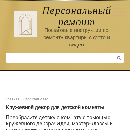
Перейти
Персональный
к
контенту
ремонт
Пошаговые инструкции по
ремонту квартиры с фото и
видео
Поиск:
Главная
»
Строительство
Кружевной декор для детской комнаты
Преобразите детскую комнату с помощью
кружевного декора! Идеи, мастер-классы и
вдохновение для создания уютного и