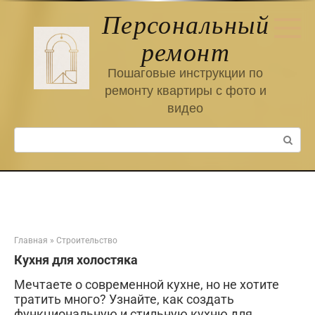
Перейти
Персональный
к
контенту
ремонт
Пошаговые инструкции по
ремонту квартиры с фото и
видео
Поиск:
Главная
»
Строительство
Кухня для холостяка
Мечтаете о современной кухне, но не хотите
тратить много? Узнайте, как создать
функциональную и стильную кухню для